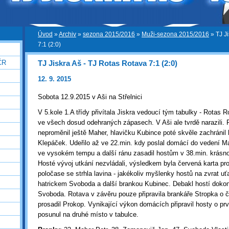
Úvod
»
Archiv
»
sezona 2015/2016
»
Muži-sezona 2015/2016
»
TJ J
7:1 (2:0)
TJ Jiskra Aš - TJ Rotas Rotava 7:1 (2:0)
ČR
12. 9. 2015
Sobota 12.9.2015 v Aši na Střelnici
V 5.kole 1.A třídy přivítala Jiskra vedoucí tým tabulky - Rotas R
ve všech dosud odehraných zápasech. V Aši ale tvrdě narazili. 
neproměnil ještě Maher, hlavičku Kubince poté skvěle zachránil 
Klepáček. Udeřilo až ve 22.min. kdy poslal domácí do vedení Ma
ve vysokém tempu a další ránu zasadil hostům v 38.min. krásn
Hosté vývoj utkání nezvládali, výsledkem byla červená karta p
poločase se strhla lavina - jakékoliv myšlenky hostů na zvrat u
hatrickem Svoboda a další brankou Kubinec. Debakl hostí dokon
Svoboda. Rotava v závěru pouze připravila brankáře Stropka o č
prosadil Prokop. Vynikající výkon domácích připravil hosty o prv
posunul na druhé místo v tabulce.