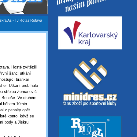
iskra Aš - TJ Rotas Rotava
otava. Hosté zvítězili
První šanci utkání
hostující brankář
her. Utkání probíhalo
ou střelou Zemanovič.
ro Beneše. Ve druhém
ťal během 10min.
al z penalty opět
isté konto, když se
ní body a Jiskru