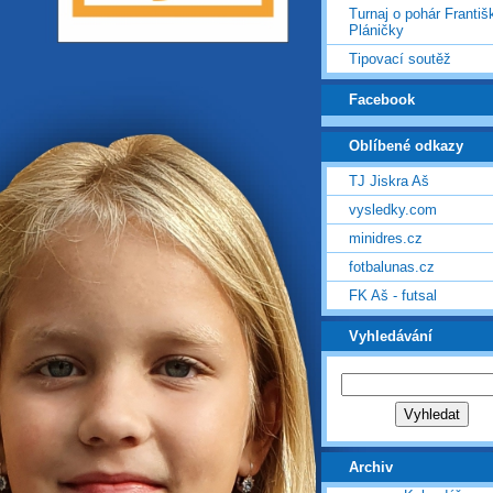
Turnaj o pohár Františ
Pláničky
Tipovací soutěž
Facebook
Oblíbené odkazy
TJ Jiskra Aš
vysledky.com
minidres.cz
fotbalunas.cz
FK Aš - futsal
Vyhledávání
Archiv