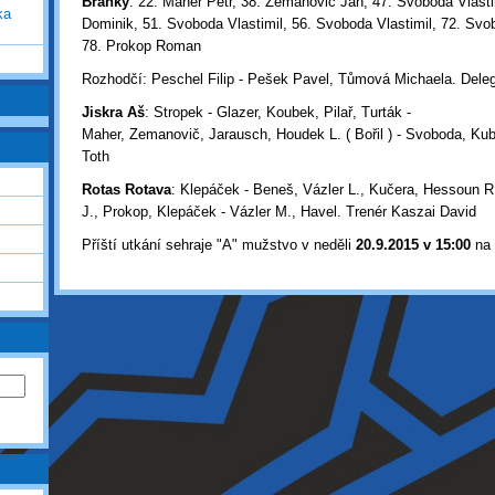
Branky
: 22. Maher Petr, 38. Zemanovič Jan, 47. Svoboda Vlasti
ka
Dominik, 51. Svoboda Vlastimil, 56. Svoboda Vlastimil, 72. Svob
78. Prokop Roman
Rozhodčí: Peschel Filip - Pešek Pavel, Tůmová Michaela. Deleg
Jiskra Aš
: Stropek - Glazer, Koubek, Pilař, Turták -
Maher, Zemanovič, Jarausch, Houdek L. ( Bořil ) - Svoboda, Ku
Toth
Rotas Rotava
: Klepáček - Beneš, Vázler L., Kučera, Hessoun R
J., Prokop, Klepáček - Vázler M., Havel. Trenér Kaszai David
Příští utkání sehraje "A" mužstvo v neděli
20
.9.2015 v 15:00
na 