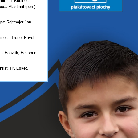
mil, 48. Kubinec
oda Vlastimil (pen.) -
át: Rajtmajer Jan.
binec. Trenér Pavel
. - Hanzlík, Hessoun
hřišti
FK Loket.