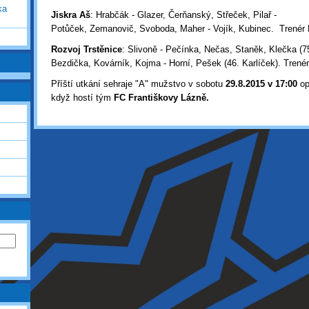
ka
Jiskra Aš
: Hrabčák - Glazer, Čerňanský, Střeček, Pilař -
Potůček, Zemanovič, Svoboda, Maher - Vojík, Kubinec. Trenér 
Rozvoj Trstěnice
: Slivoně - Pečínka, Nečas, Staněk, Klečka (75
Bezdička, Kovárník, Kojma - Horní, Pešek (46. Karlíček). Trené
Příští utkání sehraje "A" mužstvo v sobotu
29
.8.2015 v 17:00
op
když hostí tým
FC Františkovy Lázně.