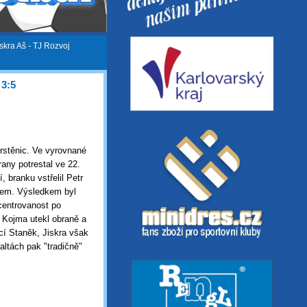
iskra Aš - TJ Rozvoj
 3:5
rstěnic. Ve vyrovnané
any potrestal ve 22.
, branku vstřelil Petr
ýmem. Výsledkem byl
centrovanost po
 Kojma utekl obraně a
ící Staněk, Jiskra však
altách pak "tradičně"