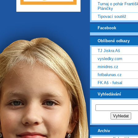
Turnaj o pohár Františ
Pláničky
Tipovací soutěž
Facebook
Oblíbené odkazy
TJ Jiskra Aš
vysledky.com
minidres.cz
fotbalunas.cz
FK Aš - futsal
Vyhledávání
Archiv