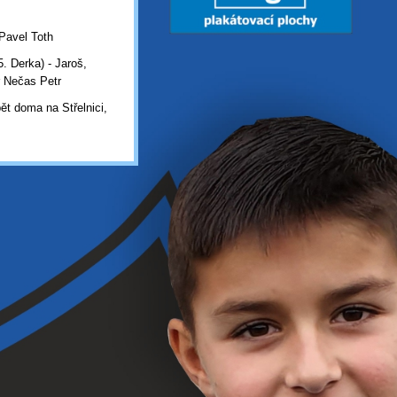
Pavel Toth
. Derka) - Jaroš,
r Nečas Petr
ět doma na Střelnici,