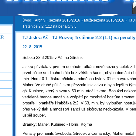
Úvod
»
Archiv
»
sezona 2015/2016
»
Muži-sezona 2015/2016
»
TJ J
Trstěnice 2:2 (1:1) na penalty 3:5
TJ Jiskra Aš - TJ Rozvoj Trstěnice 2:2 (1:1) na penalty
ČR
22. 8. 2015
Sobota 22.8.2015 v Aši na Střelnici
Jiskra přivítala v prvním domácím utkání nové sezony celek z T
první půlce se dlouho hrálo bez větších šancí, chybu domácí obr
min. Horní 0:1. Jiskra přidala a odměnou bylo v 31.min.vyrovnání
Maher. Ve druhé půli Jiskra převzala iniciativu a byla lepším t
gól Kubince, který hlavou v 50.min. otočil skore. Bohužel nekon
vstřelené brance umožnila vzápětí po rozehrání hostům srovnat.
prostřelil brankáře Hrabčáka 2:2. V 63, min. byl vyloučen hostuj
přes velký tlak a množství šancí už skórovat nedokázala. V pen
uspěl soupeř.
Branky:
Maher, Kubinec - Horní, Kojma
Penalty proměnili: Svoboda, Střeček a Čerňanský, Maher nedal