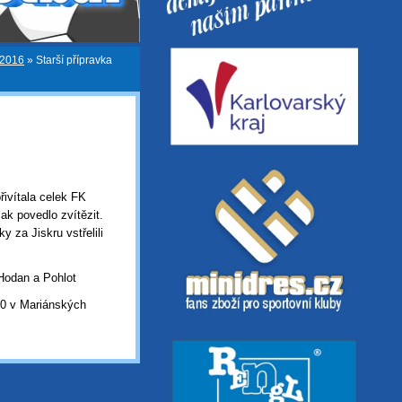
-2016
»
Starší přípravka
řivítala celek FK
ak povedlo zvítězit.
 za Jiskru vstřelili
Hodan a Pohlot
:30 v Mariánských