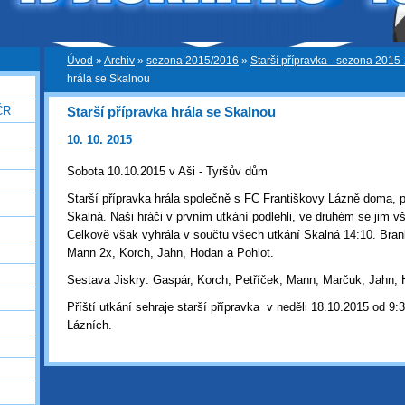
Úvod
»
Archiv
»
sezona 2015/2016
»
Starší přípravka - sezona 2015
hrála se Skalnou
Starší přípravka hrála se Skalnou
ČR
10. 10. 2015
Sobota 10.10.2015 v Aši - Tyršův dům
Starší přípravka hrála společně s FC Františkovy Lázně doma, p
Skalná. Naši hráči v prvním utkání podlehli, ve druhém se jim vš
Celkově však vyhrála v součtu všech utkání Skalná 14:10. Branky
Mann 2x, Korch, Jahn, Hodan a Pohlot.
Sestava Jiskry: Gaspár, Korch, Petříček, Mann, Marčuk, Jahn, 
Příští utkání sehraje starší přípravka v neděli 18.10.2015 od 9
Lázních.