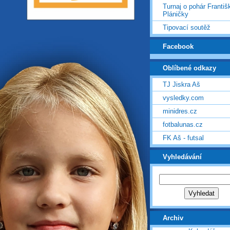
Turnaj o pohár Františ
Pláničky
Tipovací soutěž
Facebook
Oblíbené odkazy
TJ Jiskra Aš
vysledky.com
minidres.cz
fotbalunas.cz
FK Aš - futsal
Vyhledávání
Archiv