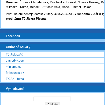
Březová
: Štrunz - Chmelenský, Procházka, Boukal, Novák - Kökeny, Bys
Mikeska - Kursa, Bendík. Střídali: Hála, Hodek, Immer, Rakaš.
Příští utkání sehraje dorost v úterý
30.8.2016 od 17:00 doma v Aši u 
proti týmu TJ Jiskra Plesná
.
Facebook
Oblíbené odkazy
TJ Jiskra Aš
vysledky.com
minidres.cz
fotbalunas.cz
FK Aš - futsal
Vyhledávání