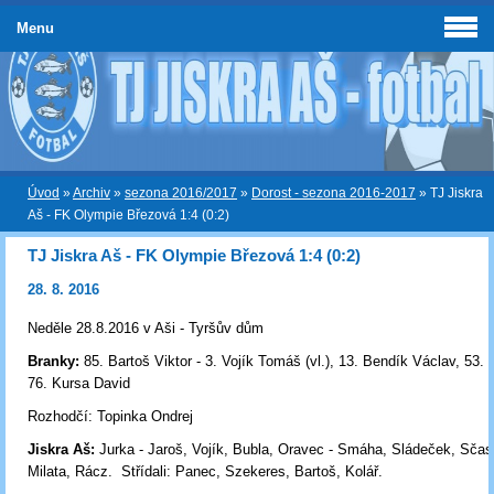
Menu
Úvod
»
Archiv
»
sezona 2016/2017
»
Dorost - sezona 2016-2017
»
TJ Jiskra
Aš - FK Olympie Březová 1:4 (0:2)
TJ Jiskra Aš - FK Olympie Březová 1:4 (0:2)
28. 8. 2016
Neděle 28.8.2016 v Aši - Tyršův dům
Branky:
85. Bartoš Viktor -
3. Vojík Tomáš (vl.), 13. Bendík Václav, 53.
76. Kursa David
Rozhodčí:
Topinka Ondrej
Jiskra Aš:
Jurka - Jaroš, Vojík, Bubla, Oravec - Smáha, Sládeček, Sčas
Milata, Rácz. Střídali: Panec, Szekeres, Bartoš, Kolář.