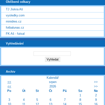
Oblíbené odkazy
TJ Jiskra Aš
vysledky.com
minidres.cz
fotbalunas.cz
FK Aš - futsal
Vyhledávání
Archiv
Kalendář
<<
srpen
>>
<<
2026
>>
Po
Út
St
Čt
Pá
So
Ne
1
2
3
4
5
6
7
8
9
10
11
12
13
14
15
16