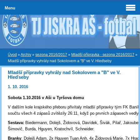
Menu
Úvod
»
Archiv
»
sezona 2016/2017
»
Mladší přípravka - sezona 2016/2017
»
Mladší přípravky vyhrály nad Sokolovem a "B" ve V. Hleďseby
Mladší přípravky vyhrály nad Sokolovem a "B" ve V.
Hleďseby
1. 10. 2016
Sobota 1.10.2016 v Aši u Tyršova domu
V dalším kole krajského přeboru přivítaly mladší přípravky tým FK Baní
součtu všech 4 zápasů zvítězily 26:11, když po prvních zápasech vedly 
Sestava:
Biedermann, Dolejš, Židovová, Davídek, Šivák, Pilař, Jakoube
Šimovič, Burda, Hguyen, Kratochvíl, Schneider.
Branky
: Dolejš Adam, 2x Hguyen Tuan Anh, 4x Židovová Marie, 7x Hrad