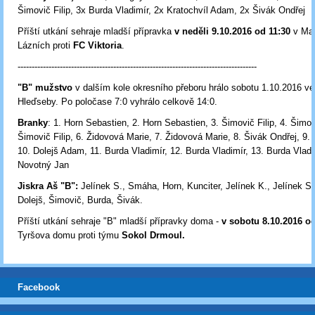
Šimovič Filip, 3x Burda Vladimír, 2x Kratochvíl Adam, 2x Šivák Ondřej
Příští utkání sehraje mladší přípravka
v neděli 9.10.2016 od 11:30
v Ma
Lázních proti
FC Viktoria
.
-------------------------------------------------------------------------------------
"B" mužstvo
v dalším kole okresního přeboru hrálo sobotu 1.10.2016 ve
Hleďseby. Po poločase 7:0 vyhrálo celkově 14:0.
Branky
: 1. Horn Sebastien, 2. Horn Sebastien, 3. Šimovič Filip, 4. Šimovi
Šimovič Filip, 6. Židovová Marie, 7. Židovová Marie, 8. Šivák Ondřej, 9.
10. Dolejš Adam, 11. Burda Vladimír, 12. Burda Vladimír, 13. Burda Vladi
Novotný Jan
Jiskra Aš "B":
Jelínek S., Smáha, Horn, Kunciter, Jelínek K., Jelínek S.
Dolejš, Šimovič, Burda, Šivák.
Příští utkání sehraje "B" mladší přípravky doma -
v sobotu 8.10.2016 o
Tyršova domu proti týmu
Sokol Drmoul.
Facebook