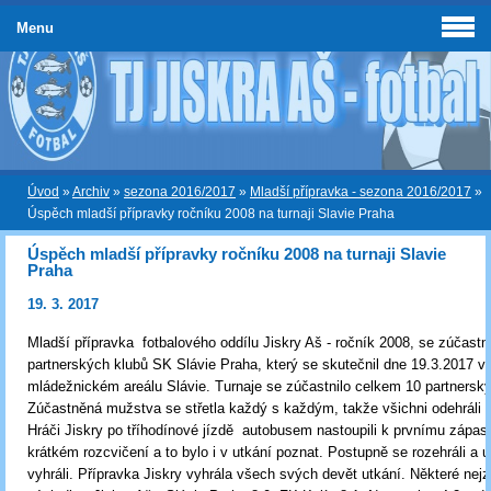
Menu
Úvod
»
Archiv
»
sezona 2016/2017
»
Mladší přípravka - sezona 2016/2017
»
Úspěch mladší přípravky ročníku 2008 na turnaji Slavie Praha
Úspěch mladší přípravky ročníku 2008 na turnaji Slavie
Praha
19. 3. 2017
Mladší přípravka fotbalového oddílu Jiskry Aš - ročník 2008, se zúčastni
partnerských klubů SK Slávie Praha, který se skutečnil dne 19.3.2017 v
mládežnickém areálu Slávie. Turnaje se zúčastnilo celkem 10 partnerský
Zúčastněná mužstva se střetla každý s každým, takže všichni odehráli 
Hráči Jiskry po tříhodínové jízdě autobusem nastoupili k prvnímu zápas
krátkém rozcvičení a to bylo i v utkání poznat. Postupně se rozehráli a u
vyhráli. Přípravka Jiskry vyhrála všech svých devět utkání. Některé nej