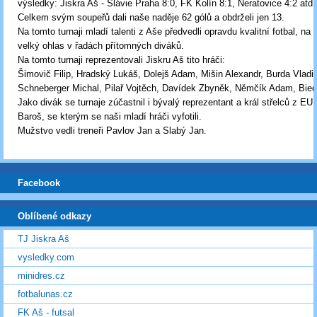
výsledky: Jiskra Aš - Slávie Praha 8:0, FK Kolín 8:1, Neratovice 4:2 atd.
Celkem svým soupeřů dali naše naděje 62 gólů a obdrželi jen 13.
Na tomto turnaji mladí talenti z Aše předvedli opravdu kvalitní fotbal, na k
velký ohlas v řadách přítomných diváků.
Na tomto turnaji reprezentovali Jiskru Aš tito hráči:
Šimovič Filip, Hradský Lukáš, Dolejš Adam, Mišin Alexandr, Burda Vladim
Schneberger Michal, Pilař Vojtěch, Davídek Zbyněk, Němčík Adam, Bied
Jako divák se turnaje zúčastnil i bývalý reprezentant a král střelců z E
Baroš, se kterým se naši mladí hráči vyfotili.
Mužstvo vedli treneři Pavlov Jan a Slabý Jan.
Facebook
Oblíbené odkazy
TJ Jiskra Aš
vysledky.com
minidres.cz
fotbalunas.cz
FK Aš - futsal