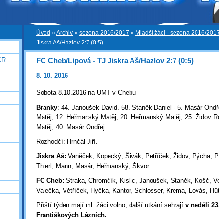
Úvod
»
Archiv
»
sezona 2016/2017
»
Mladší žáci - sezona 2016/201
Jiskra Aš/Hazlov 2:7 (0:5)
FC Cheb/Lipová - TJ Jiskra Aš/Hazlov 2:7 (0:5)
ČR
8. 10. 2016
Sobota 8.10.2016 na UMT v Chebu
Branky
: 44. Janoušek David, 58. Staněk Daniel - 5. Masár Ond
Matěj, 12. Heřmanský Matěj, 20. Heřmanský Matěj, 25. Židov 
Matěj, 40. Masár Ondřej
Rozhodčí: Hrnčál Jiří.
Jiskra Aš:
Vaněček, Kopecký, Šivák, Petříček, Židov, Pýcha, 
Thierl, Mann, Masár, Heřmanský, Škvor.
FC Cheb:
Straka, Chromčík, Kislic, Janoušek, Staněk, Košč, Vo
Valečka, Větříček, Hyčka, Kantor, Schlosser, Krema, Lovás, Hüt
Příští týden mají ml. žáci volno, další utkání sehrají
v neděli 23
Františkových Lázních
.