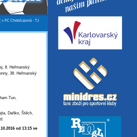
7
»
FC Cheb/Lipová - TJ
řej, 8. Heřmanský
Ronny, 38. Heřmanský
Pham Tun,
jta, Daňko, Štěch,
tl.
.10.2016 od 13:15 ve