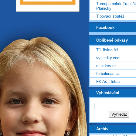
Turnaj o pohár Františ
Pláničky
Tipovací soutěž
Facebook
Oblíbené odkazy
TJ Jiskra Aš
vysledky.com
minidres.cz
fotbalunas.cz
FK Aš - futsal
Vyhledávání
Archiv