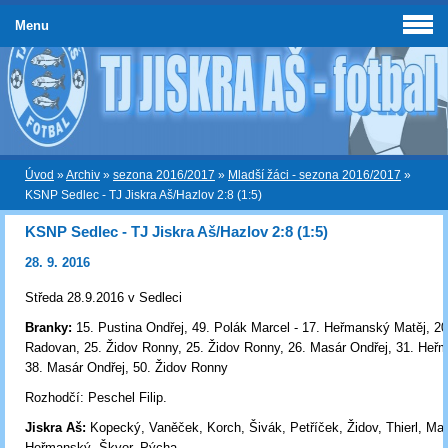
Menu
Úvod
»
Archiv
»
sezona 2016/2017
»
Mladší žáci - sezona 2016/2017
»
KSNP Sedlec - TJ Jiskra Aš/Hazlov 2:8 (1:5)
KSNP Sedlec - TJ Jiskra Aš/Hazlov 2:8 (1:5)
28. 9. 2016
Středa 28.9.2016 v Sedleci
Branky:
15. Pustina Ondřej, 49. Polák Marcel - 17. Heřmanský Matěj, 2
Radovan, 25. Židov Ronny, 25. Židov Ronny, 26. Masár Ondřej, 31. Heř
38. Masár Ondřej, 50. Židov Ronny
Rozhodčí: Peschel Filip.
Jiskra Aš:
Kopecký, Vaněček, Korch, Šivák, Petříček, Židov, Thierl, Ma
Heřmanský, Škvor, Pýcha. .