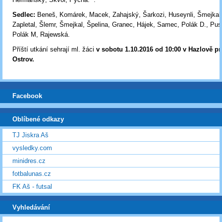
Sedlec:
Beneš, Komárek, Macek, Zahajský, Šarkozi, Huseynli, Šmejkal
Zapletal, Šlemr, Šmejkal, Špelina, Granec, Hájek, Samec, Polák D., Pust
Polák M, Rajewská.
Příští utkání sehrají ml. žáci
v sobotu 1.10.2016 od 10:00 v Hazlově p
Ostrov
.
Facebook
Oblíbené odkazy
TJ Jiskra Aš
vysledky.com
minidres.cz
fotbalunas.cz
FK Aš - futsal
Vyhledávání