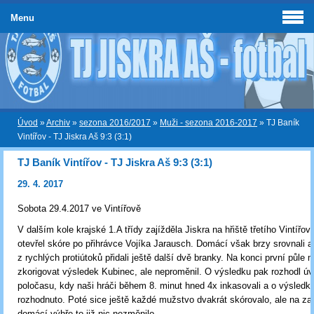
Menu
Úvod
»
Archiv
»
sezona 2016/2017
»
Muži - sezona 2016-2017
»
TJ Baník
Vintířov - TJ Jiskra Aš 9:3 (3:1)
TJ Baník Vintířov - TJ Jiskra Aš 9:3 (3:1)
29. 4. 2017
Sobota 29.4.2017 ve Vintířově
V dalším kole krajské 1.A třídy zajížděla Jiskra na hřiště třetího Vintířova
otevřel skóre po přihrávce Vojíka Jarausch. Domácí však brzy srovnali 
z rychlých protiútoků přidali ještě další dvě branky. Na konci první půle 
zkorigovat výsledek Kubinec, ale neproměnil. O výsledku pak rozhodl ú
poločasu, kdy naši hráči během 8. minut hned 4x inkasovali a o výsledk
rozhodnuto. Poté sice ještě každé mužstvo dvakrát skórovalo, ale na z
domácí výhře to již nic nezměnilo.