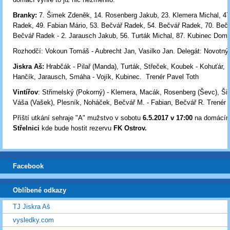
Branky:
7. Šimek Zdeněk, 14. Rosenberg Jakub, 23. Klemera Michal, 47
Radek, 49. Fabian Mário, 53. Bečvář Radek, 54. Bečvář Radek, 70. Beč
Bečvář Radek -
2. Jarausch Jakub, 56. Turták Michal, 87. Kubinec Dom
Rozhodčí: Vokoun Tomáš - Aubrecht Jan, Vasilko Jan. Delegát: Novotný
Jiskra Aš:
Hrabčák - Pilař (Manda), Turták, Střeček, Koubek - Kohuťár,
Hančík, Jarausch, Smáha - Vojík, Kubinec. Trenér Pavel Toth
Vintířov
: Střimelský (Pokorný) - Klemera, Macák, Rosenberg (Ševc), Ši
Váša (Vašek), Plesník, Noháček, Bečvář M. - Fabian, Bečvář R. Trenér
Příští utkání sehraje "A" mužstvo v sobotu
6.5.2017 v 17:00
na domácím 
Střelnici
kde bude hostit rezervu
FK Ostrov.
Facebook
Oblíbené odkazy
TJ Jiskra Aš
vysledky.com