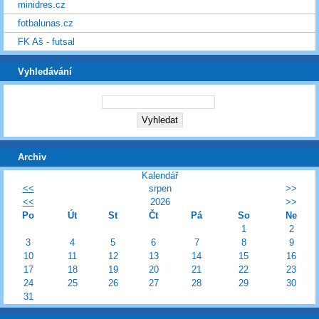
minidres.cz
fotbalunas.cz
FK Aš - futsal
Vyhledávání
Archiv
Kalendář
<<
srpen
>>
<<
2026
>>
Po
Út
St
Čt
Pá
So
Ne
1
2
3
4
5
6
7
8
9
10
11
12
13
14
15
16
17
18
19
20
21
22
23
24
25
26
27
28
29
30
31