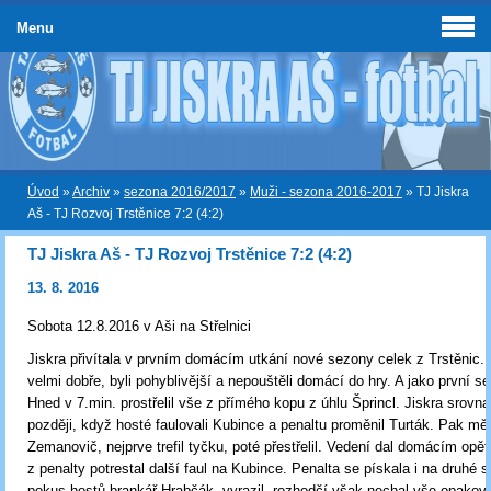
Menu
Úvod
»
Archiv
»
sezona 2016/2017
»
Muži - sezona 2016-2017
»
TJ Jiskra
Aš - TJ Rozvoj Trstěnice 7:2 (4:2)
TJ Jiskra Aš - TJ Rozvoj Trstěnice 7:2 (4:2)
13. 8. 2016
Sobota 12.8.2016 v Aši na Střelnici
Jiskra přivítala v prvním domácím utkání nové sezony celek z Trstěnic. 
velmi dobře, byli pohyblivější a nepouštěli domácí do hry. A jako první se 
Hned v 7.min. prostřelil vše z přímého kopu z úhlu Šprincl. Jiskra srovna
později, když hosté faulovali Kubince a penaltu proměnil Turták. Pak mě
Zemanovič, nejprve trefil tyčku, poté přestřelil. Vedení dal domácím opět
z penalty potrestal další faul na Kubince. Penalta se pískala i na druhé s
pokus hostů brankář Hrabčák, vyrazil, rozhodčí však nechal vše opakov