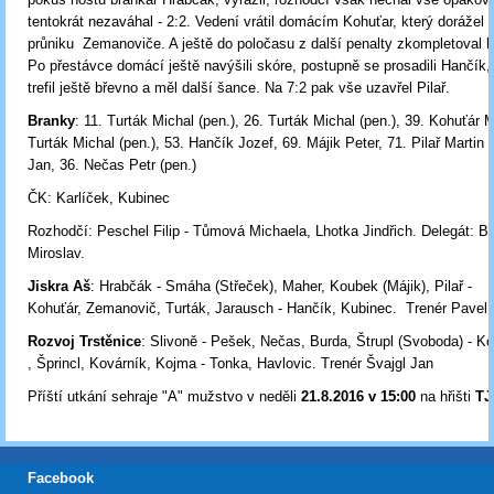
tentokrát nezaváhal - 2:2. Vedení vrátil domácím Kohuťar, který dorážel 
průniku Zemanoviče. A ještě do poločasu z další penalty zkompletoval ha
Po přestávce domácí ještě navýšili skóre, postupně se prosadili Hančík, 
trefil ještě břevno a měl další šance. Na 7:2 pak vše uzavřel Pilař.
Branky
: 11. Turták Michal (pen.), 26. Turták Michal (pen.), 39. Kohuťár M
Turták Michal (pen.), 53. Hančík Jozef, 69. Májik Peter, 71. Pilař Martin -
Jan, 36. Nečas Petr (pen.)
ČK: Karlíček, Kubinec
Rozhodčí: Peschel Filip - Tůmová Michaela, Lhotka Jindřich. Delegát: 
Miroslav.
Jiskra Aš
: Hrabčák - Smáha (Střeček), Maher, Koubek (Májik), Pilař -
Kohuťár, Zemanovič, Turták, Jarausch - Hančík, Kubinec. Trenér Pavel 
Rozvoj Trstěnice
: Slivoně - Pešek, Nečas, Burda, Štrupl (Svoboda) - Kö
, Šprincl, Kovárník, Kojma - Tonka, Havlovic. Trenér Švajgl Jan
Příští utkání sehraje "A" mužstvo v neděli
21
.8.2016 v 15:00
na hřišti
TJ
Facebook