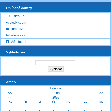
Oblíbené odkazy
TJ Jiskra Aš
vysledky.com
minidres.cz
fotbalunas.cz
FK Aš - futsal
Vyhledávání
Archiv
Kalendář
<<
srpen
>>
<<
2026
>>
Po
Út
St
Čt
Pá
So
Ne
1
2