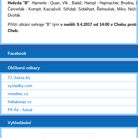
Hvězda "B"
: Hamerle - Quan, Vlk , Baláž, Hampl - Hajmacher, Brudna, 
Červeňák - Kompit, Kaciašvili. Střídali: Soběhart, Řehoušek, Miko, Noži
Dvořák.
Příští utkání sehraje "B" tým
v neděli 9.4.2017
od 14:00
v Chebu proti
Cheb.
Facebook
Oblíbené odkazy
TJ Jiskra Aš
vysledky.com
minidres.cz
fotbalunas.cz
FK Aš - futsal
Vyhledávání