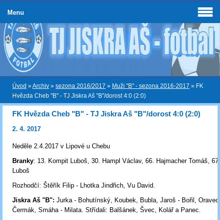
Menu
Úvod
»
Archiv
»
sezona 2016/2017
»
Muži "B" - sezona 2016-2017
»
FK
Hvězda Cheb "B" - TJ Jiskra Aš "B"/dorost 4:0 (2:0)
FK Hvězda Cheb "B" - TJ Jiskra Aš "B"/dorost 4:0 (2:0)
2. 4. 2017
Neděle 2.4.2017 v Lipové u Chebu
Branky
: 13. Kompit Luboš, 30. Hampl Václav, 66. Hajmacher Tomáš, 67
Luboš
Rozhodčí: Štěřík Filip - Lhotka Jindřich, Vu David.
Jiskra Aš "B":
Jurka - Bohutínský, Koubek, Bubla, Jaroš - Bořil, Oravec
Čermák, Smáha - Milata. Střídali: Balšánek, Švec, Kolář a Panec.