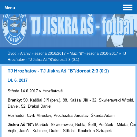
Menu
Úvod
»
Archiv
»
sezona 2016/2017
»
Muži "B" - sezona 2016-2017
»
TJ
Hrozňatov - TJ Jiskra Aš "B"/dorost 2:3 (0:1)
TJ Hrozňatov - TJ Jiskra Aš "B"/dorost 2:3 (0:1)
14. 6. 2017
Středa 14.6.2017 v Hrozňatově
Branky:
50. Kaššai Jiří (pen.), 88. Kaššai Jiří -
32. Skwierawski Witold, 
Daniel, 52. Draksl Daniel
Rozhodčí:
Cvrk Miroslav, Procházka Jaroslav, Škarda Adam
Jiskra Aš "B":
Marčuk- Skwierawski, Bubla, Šeffl, Potůček - Milata, Če
Vojík, Jaroš - Kubinec, Draksl. Střídali: Koubek a Sztrapek.