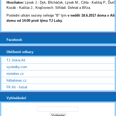
Hrozňatov:
Lýsek J.- Dyk, Břicháček, Lýsek M., Cihla - Kaššaj P., Ďurčá
Kozák - Kaššai J., Krajčoviech. Střídali: Dohnal a Bříza.
Poslední utkání sezony sehraje "B" tým
v neděli 18.6.2017 doma v Aši
domu od 14:00 proti týmu TJ Luby.
Facebook
Oblíbené odkazy
TJ Jiskra Aš
vysledky.com
minidres.cz
fotbalunas.cz
FK Aš - futsal
Vyhledávání