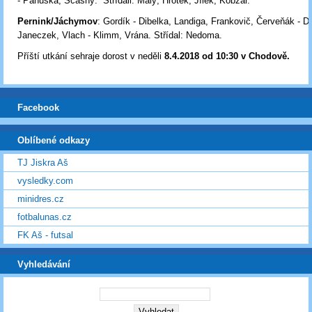
- Panuška, Sčasný. Střídali: Malý, Hrotek, Jílek, Kobzar.
Pernink/Jáchymov
: Gordík - Dibelka, Landiga, Frankovič, Červeňák - Dr
Janeczek, Vlach - Klimm, Vrána. Střídal: Nedoma.
Příští utkání sehraje dorost v neděli
8.4.2018 od 10:30 v Chodově
.
Facebook
Oblíbené odkazy
TJ Jiskra Aš
vysledky.com
minidres.cz
fotbalunas.cz
FK Aš - futsal
Vyhledávání