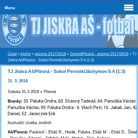
Menu
Úvod
»
Archiv
»
sezona 2017/2018
»
Dorost/Plesná - sezona 2017/2018
»
TJ
Jiskra Aš/Plesná - Sokol Pernink/Jáchymov 5:4 (1:3)
TJ Jiskra Aš/Plesná - Sokol Pernink/Jáchymov 5:4 (1:3)
31. 3. 2018
Sobota 31.3.2018 v Plesné
35. Paluka Ondra, 60. Sčasný Tadeáš, 66. Panuška Václav (
Branky:
Panuška Václav, 90. Paluka Ondra
-
6. Vlach Petr, 16. Jakab Jan, 4
Daniel, 52. Janeczek Erik
Rozhodčí: Lhotka Jindřich
Aš/Plesná:
Paulovič - Eliáš R., Horák, Paluka, Eliáš M. - Eliáš D., Šibal