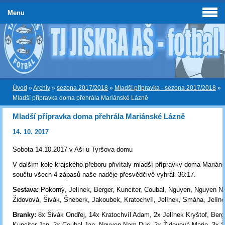
Menu
Úvod
»
Archiv
»
sezona 2017/2018
»
Mladší přípravka - sezona 2017/2018
»
Mladší přípravka doma přehrála Mariánské Lázně
Mladší přípravka doma přehrála Mariánské Lázně
14. 10. 2017
Sobota 14.10.2017 v Aši u Tyršova domu
V dalším kole krajského přeboru přivítaly mladší přípravky doma Marián
součtu všech 4 zápasů naše naděje přesvědčivě vyhráli 36:17.
Sestava:
Pokorný, Jelínek, Berger, Kunciter, Coubal, Nguyen, Nguyen 
Židovová, Šivák, Šneberk, Jakoubek, Kratochvíl, Jelínek, Smáha, Jelín
Branky:
8x Šivák Ondřej, 14x Kratochvíl Adam, 2x Jelínek Kryštof, Berg
Kunciter Jan, 2x Coubal Jan, Nguyen Nam Duc, 2x Židovová Marie, 3x 