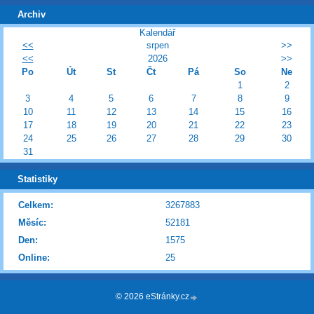
Archiv
Kalendář
<<
srpen
>>
<<
2026
>>
Po
Út
St
Čt
Pá
So
Ne
1
2
3
4
5
6
7
8
9
10
11
12
13
14
15
16
17
18
19
20
21
22
23
24
25
26
27
28
29
30
31
Statistiky
Celkem:
3267883
Měsíc:
52181
Den:
1575
Online:
25
© 2026 eStránky.cz