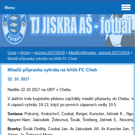
Menu
Úvod
»
Archiv
»
sezona 2017/2018
»
Mladší přípravka - sezona 2017/2018
»
Mladší přípravka vyhrála na hřišti FC Cheb
Mladší přípravka vyhrála na hřišti FC Cheb
22. 10. 2017
Neděle 22.10.2017 na UMT v Chebu
V dalším kole krajského přeboru zajížděly mladší přípravky do Chebu. 
4 zápasů vyhrály 19:13, když po prvních zápasech vedly 10:5.
Sestava:
Pokorný, Kratochvíl, Coubal, Berger, Kunciter, Jelínek K., Ngu
Nguyen Nam, Jakoubek, Židovová, Šivák, Šneberg, Jelínek S., Novotný
Branky:
Šivák Ondřej, Coubal Jan, 4x Jakoubek Jiří, 4x Kunciter Jan, 7x
Adam, 2x Židovová Marie.