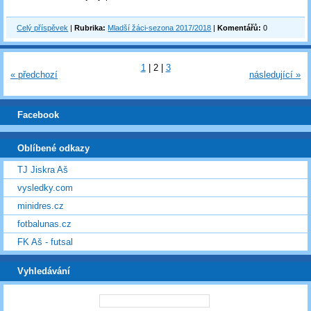
Celý příspěvek
|
Rubrika:
Mladší žáci-sezona 2017/2018
|
Komentářů:
0
1
|
2
|
3
« předchozí
následující »
Facebook
Oblíbené odkazy
TJ Jiskra Aš
vysledky.com
minidres.cz
fotbalunas.cz
FK Aš - futsal
Vyhledávání