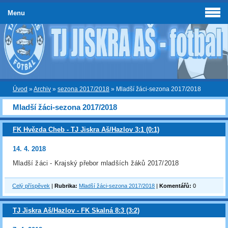
Menu
Úvod
»
Archiv
»
sezona 2017/2018
»
Mladší žáci-sezona 2017/2018
Mladší žáci-sezona 2017/2018
FK Hvězda Cheb - TJ Jiskra Aš/Hazlov 3:1 (0:1)
14. 4. 2018
Mladší žáci - Krajský přebor mladších žáků 2017/2018
Celý příspěvek
|
Rubrika:
Mladší žáci-sezona 2017/2018
|
Komentářů:
0
TJ Jiskra Aš/Hazlov - FK Skalná 8:3 (3:2)