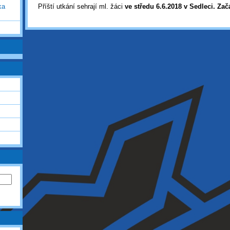
ka
Příští utkání sehrají ml. žáci
ve středu 6.6.2018 v Sedleci. Začá