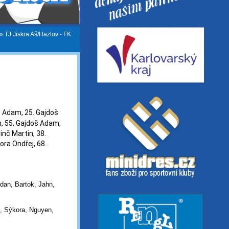
»
TJ Jiskra Aš/Hazlov - FK
š Adam, 25. Gajdoš
, 55. Gajdoš Adam,
rinč Martin, 38.
ora Ondřej, 68.
odan, Bartok, Jahn,
, Sýkora, Nguyen,