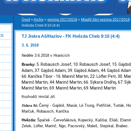
Úvod
»
Archiv
»
sezona 2017/2018
»
Mladší žáci-sezona 2017/2018
Hvězda Cheb 9:10 (4:4)
TJ Jiskra Aš/Hazlov - FK Hvězda Cheb 9:10 (4:4)
ČR
3. 6. 2018
Neděle 3.6.2018 v Hranicích
5. Robausch Josef, 10. Robausch Josef, 15. Gajdo
Branky:
Adam, 37. Gajdoš Adam, 39. Gajdoš Adam, 44. Gajdoš Adam
66. Karička Tibor
-
16. Marinč Martin, 22. Löfler Petr, 30. Ma
Marinč Martin, 44. Marinč Martin, 66. Sýkora Ondřej, 67. Sýk
Marinč Martin, 69. Marinč Martin, 69. Marinč Martin
Rozhodčí: Hrnčál Jiří.
Jiskra Aš:
Černý - Gajdoš, Masár, Lé Trung, Petříček, Turták, H
Marčuk, Robausch, Karička
Hvězda:
Špaček - Červeňáková, Kopecký, Kaššai, Eliáš, Elamri
Zetek, Löfler, Marinč, Ngo, Pacovský, Maleš, Stejskal, Brabec.