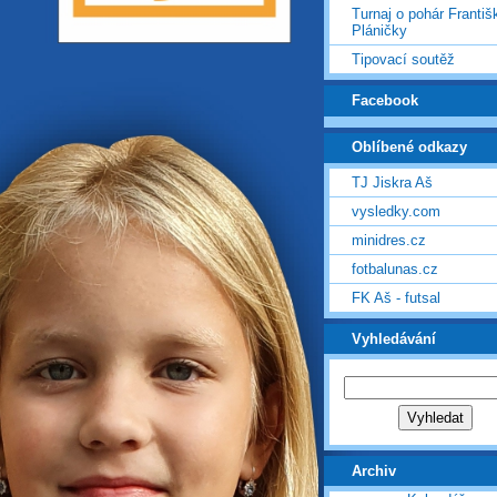
Turnaj o pohár Františ
Pláničky
Tipovací soutěž
Facebook
Oblíbené odkazy
TJ Jiskra Aš
vysledky.com
minidres.cz
fotbalunas.cz
FK Aš - futsal
Vyhledávání
Archiv