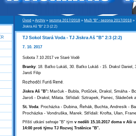
Úvod
»
Archiv
»
sezona 2017/2018
»
Muži "B" - sezona 2017/2018
»
Jiskra Aš "B" 2:3 (2:2)
TJ Sokol Stará Voda - TJ Jiskra Aš "B" 2:3 (2:2)
ČR
7. 10. 2017
Sobota 7.10.2017 ve Staré Vodě
Branky
:
18. Baťko Lukáš, 30. Baťko Lukáš -
15. Draksl Daniel,
Jaroš Filip
Rozhodčí: Furiš René.
Marčuk - Bubla, Potůček, Draksl, Smáha - Boř
Jiskra Aš "B":
Jaroš - Draksl, Milata. Střídali: Sztrapek, Panec, Sládeček 
- Dubina, Řehák, Buchta, Andresík - Bať
St. Voda
: Procházka
Procházka - Vondruška, Marek. Střídali: Krofta, Ulan, Fran
Příští utkání sehraje "B" tým
v neděli 15.10.2017 doma v Aši
14:00 proti týmu TJ Rozvoj Trstěnice "B".