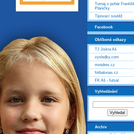
Turnaj o pohár Františ
Pláničky
Tipovací soutěž
Facebook
Oblíbené odkazy
TJ Jiskra Aš
vysledky.com
minidres.cz
fotbalunas.cz
FK Aš - futsal
Vyhledávání
Archiv