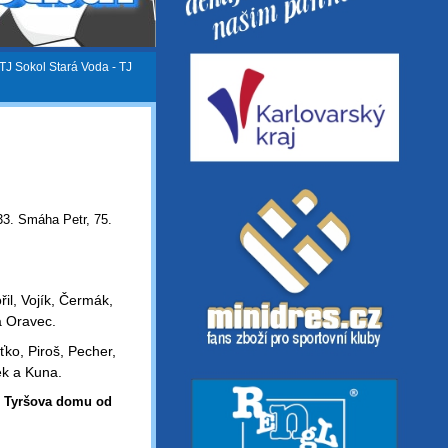
TJ Sokol Stará Voda - TJ
 33. Smáha Petr, 75.
il, Vojík, Čermák,
a Oravec.
ko, Piroš, Pecher,
ek a Kuna.
 u Tyršova domu od