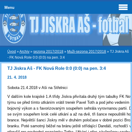
Menu
Úvod
»
Archiv
»
sezona 2017/2018
»
Muži-sezona 2017/2018
»
TJ Jiskra Aš
- FK Nová Role 0:0 (0:0) na pen. 3:4
TJ Jiskra Aš - FK Nová Role 0:0 (0:0) na pen. 3:4
21. 4. 2018
Sobota 21.4.2018 v Aši na Střelnici
V dalším kole krajské 1.A třídy Jiskra přivítala druhý tým tabulky FK No
týmu se před tímto utkáním vrátil trenér Pavel Toth a pod jeho vedením 
bojovný výkon a s favorizovaným soupeřem sehrála vyrovnanou partii. D
se svým soupeřem krok celé utkání a až na dvě, tři šance nepouštěli ho
brance. Největší šanci Jiskry měl v druhém poločase v dobré pozici Brož, 
branku. Poté samotný běžel na bránu ještě střídající Dandáš, rozhodčí v
přerušil pro nevhodné poznámky Totha. Utkání i přes závěrečnou snahu