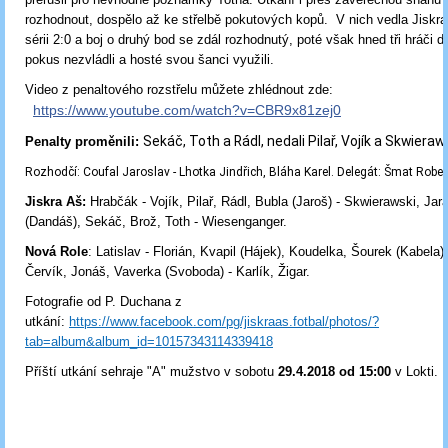
rozhodnout, dospělo až ke střelbě pokutových kopů. V nich vedla Jiskra j
sérii 2:0 a boj o druhý bod se zdál rozhodnutý, poté však hned tři hráči 
pokus nezvládli a hosté svou šanci využili.
Video z penaltového rozstřelu můžete zhlédnout zde:
https://www.youtube.com/watch?v=CBR9x81zej0
Sekáč, Toth a Rádl, nedali Pilař, Vojík a Skwieraw
Penalty proměnili:
Rozhodčí: Coufal Jaroslav - Lhotka Jindřich, Bláha Karel. Delegát: Šmat Rober
Jiskra Aš:
Hrabčák - Vojík, Pilař, Rádl, Bubla (Jaroš) - Skwierawski, Jar
(Dandáš), Sekáč, Brož, Toth - Wiesenganger.
Nová Role
: Latislav - Florián, Kvapil (Hájek), Koudelka, Šourek (Kabela)
Červík, Jonáš, Vaverka (Svoboda) - Karlík, Žigar.
Fotografie od P. Duchana z
utkání:
https://www.facebook.com/pg/jiskraas.fotbal/photos/?
tab=album&album_id=10157343114339418
Příští utkání sehraje "A" mužstvo v sobotu
29.4.2018 od 15:
00
v Lokti.