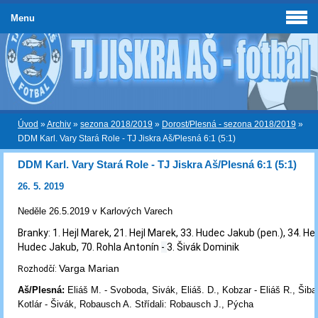
Menu
Úvod
»
Archiv
»
sezona 2018/2019
»
Dorost/Plesná - sezona 2018/2019
»
DDM Karl. Vary Stará Role - TJ Jiskra Aš/Plesná 6:1 (5:1)
DDM Karl. Vary Stará Role - TJ Jiskra Aš/Plesná 6:1 (5:1)
26. 5. 2019
Neděle 26.5.2019 v Karlových Varech
Branky:
1. Hejl Marek, 21. Hejl Marek, 33. Hudec Jakub (pen.), 34. Hej
Hudec Jakub, 70. Rohla Antonín
-
3. Šivák Dominik
Varga Marian
Rozhodčí:
Aš/Plesná:
Eliáš M. - Svoboda, Sivák, Eliáš. D., Kobzar - Eliáš R., Šiba
Kotlár - Šivák, Robausch A. Střídali: Robausch J., Pýcha