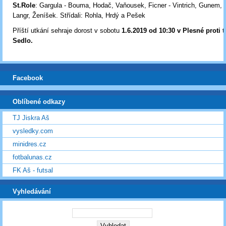
St.Role
: Gargula - Bouma, Hodač, Vaňousek, Ficner - Vintrich, Gunem, H
Langr, Ženíšek. Střídali: Rohla, Hrdý a Pešek
Příští utkání sehraje dorost v sobotu
1.6.2019 od 10:30 v Plesné proti
Sedlo
.
Facebook
Oblíbené odkazy
TJ Jiskra Aš
vysledky.com
minidres.cz
fotbalunas.cz
FK Aš - futsal
Vyhledávání