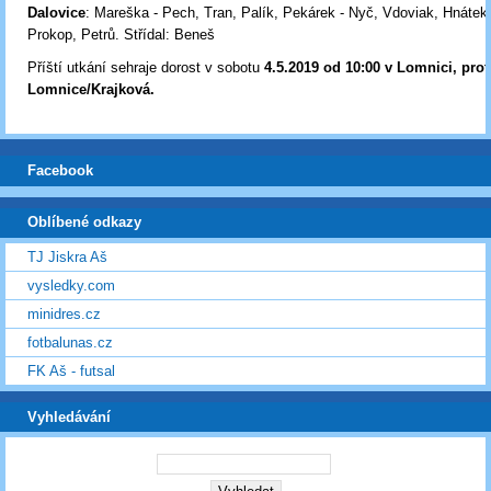
Dalovice
: Mareška - Pech, Tran, Palík, Pekárek - Nyč, Vdoviak, Hnátek
Prokop, Petrů. Střídal: Beneš
Příští utkání sehraje dorost v sobotu
4.5.2019 od 10:00 v Lomnici, prot
Lomnice/Krajková.
Facebook
Oblíbené odkazy
TJ Jiskra Aš
vysledky.com
minidres.cz
fotbalunas.cz
FK Aš - futsal
Vyhledávání