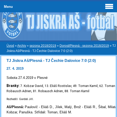
Menu
Úvod
»
Archiv
»
sezona 2018/2019
»
Dorost/Plesná - sezona 2018/2019
»
TJ
Jiskra Aš/Plesná - TJ Čechie Dalovice 7:0 (2:0)
TJ Jiskra Aš/Plesná - TJ Čechie Dalovice 7:0 (2:0)
27. 4. 2019
Sobota 27.4.2019 v Plesné
Branky:
7. Kobzar David, 13. Eliáš Rostislav, 49. Toman Kamil, 62. Toman K
Robausch Adrien, 81. Robausch Adrien, 88. Toman Kamil
Rozhodčí: Gardoš Jiří.
Aš/Plesná:
Paulovič - Eliáš D., Jílek, Malý, Brož - Eliáš R., Šibal, Mila
Kobzar, Panuška. Střídali: Toman, Eliáš M.