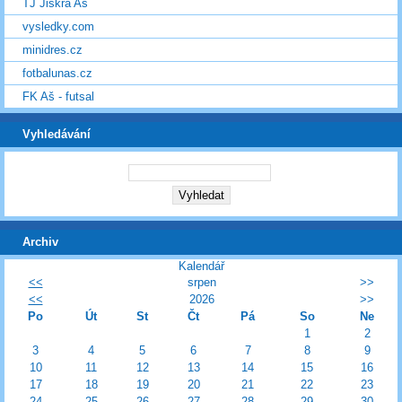
TJ Jiskra Aš
vysledky.com
minidres.cz
fotbalunas.cz
FK Aš - futsal
Vyhledávání
Archiv
Kalendář
<<
srpen
>>
<<
2026
>>
Po
Út
St
Čt
Pá
So
Ne
1
2
3
4
5
6
7
8
9
10
11
12
13
14
15
16
17
18
19
20
21
22
23
24
25
26
27
28
29
30