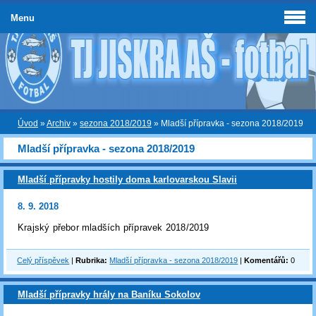
Menu
Úvod
»
Archiv
»
sezona 2018/2019
»
Mladší přípravka - sezona 2018/2019
Mladší přípravka - sezona 2018/2019
Mladší přípravky hostily doma karlovarskou Slavii
8. 9. 2018
Krajský přebor mladších přípravek 2018/2019
Celý příspěvek
|
Rubrika:
Mladší přípravka - sezona 2018/2019
|
Komentářů:
0
Mladší přípravky hrály na Baníku Sokolov