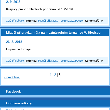
2. 9. 2018
Krajský přebor mladších přípravek 2018/2019
Celý příspěvek
|
Rubrika:
Mladší přípravka - sezona 2018/2019
|
Komentářů:
0
Mladší přípravka hrála na mezinárodním turnaji ve V. Hleďsebi
26. 8. 2018
Přípravné turnaje
Celý příspěvek
|
Rubrika:
Mladší přípravka - sezona 2018/2019
|
Komentářů:
0
1
|
2
|
3
« předchozí
Facebook
Oblíbené odkazy