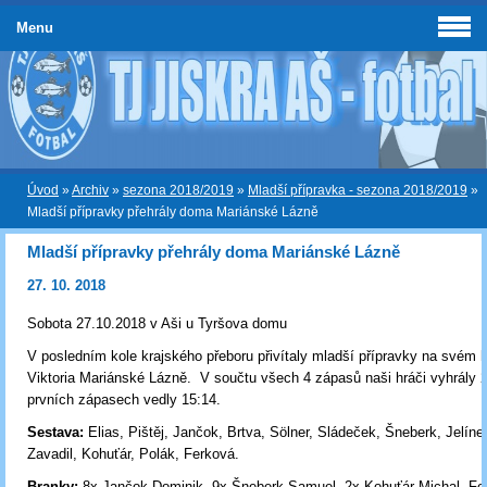
Menu
Úvod
»
Archiv
»
sezona 2018/2019
»
Mladší přípravka - sezona 2018/2019
»
Mladší přípravky přehrály doma Mariánské Lázně
Mladší přípravky přehrály doma Mariánské Lázně
27. 10. 2018
Sobota 27.10.2018 v Aši u Tyršova domu
V posledním kole krajského přeboru přivítaly mladší přípravky na svém 
Viktoria Mariánské Lázně. V součtu všech 4 zápasů naši hráči vyhrály 
prvních zápasech vedly 15:14.
Sestava:
Elias, Pištěj, Jančok, Brtva, Sölner, Sládeček, Šneberk, Jelíne
Zavadil, Kohuťár, Polák, Ferková
.
Branky:
8x Jančok Dominik, 9x Šneberk Samuel, 2x Kohuťár Michal
, Fe