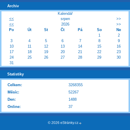
Archiv
Kalendář
<<
srpen
>>
<<
2026
>>
Po
Út
St
Čt
Pá
So
Ne
1
2
3
4
5
6
7
8
9
10
11
12
13
14
15
16
17
18
19
20
21
22
23
24
25
26
27
28
29
30
31
Statistiky
Celkem:
3268355
Měsíc:
52267
Den:
1488
Online:
37
© 2026 eStránky.cz