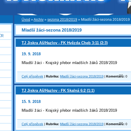
Úvod
»
Archiv
»
sezona 2018/2019
»
Mladší žáci-sezona 2018/2019
Mladší žáci-sezona 2018/2019
ČR
TJ Jiskra Aš/Hazlov - FK Hvězda Cheb 3:11 (2:3)
19. 9. 2018
Mladší žáci - Krajský přebor mladších žáků 2018/2019
Celý příspěvek
|
Rubrika:
Mladší žáci-sezona 2018/2019
|
Komentářů:
0
TJ Jiskra Aš/Hazlov - FK Skalná 6:2 (1:1)
15. 9. 2018
Mladší žáci - Krajský přebor mladších žáků 2018/2019
Celý příspěvek
|
Rubrika:
Mladší žáci-sezona 2018/2019
|
Komentářů:
0