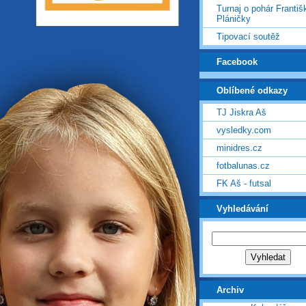
Turnaj o pohár Františ
Pláničky
Tipovací soutěž
Facebook
Oblíbené odkazy
TJ Jiskra Aš
vysledky.com
minidres.cz
fotbalunas.cz
FK Aš - futsal
Vyhledávání
Archiv