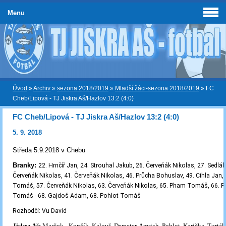
Menu
Úvod
»
Archiv
»
sezona 2018/2019
»
Mladší žáci-sezona 2018/2019
»
FC
Cheb/Lipová - TJ Jiskra Aš/Hazlov 13:2 (4:0)
FC Cheb/Lipová - TJ Jiskra Aš/Hazlov 13:2 (4:0)
5. 9. 2018
Středa 5.9.2018 v Chebu
Branky:
22. Hrnčíř Jan, 24. Strouhal Jakub, 26. Červeňák Nikolas, 27. Sedlák
Červeňák Nikolas, 41. Červeňák Nikolas, 46. Průcha Bohuslav, 49. Cihla Jan,
Tomáš, 57. Červeňák Nikolas, 63. Červeňák Nikolas, 65. Pham Tomáš, 66. 
Tomáš
-
68. Gajdoš Adam, 68. Pohlot Tomáš
Rozhodčí: Vu David
Jiskra Aš:
Marčuk - Kopčík, Kalouš, Demeter, Amrich, Pohlot, Karička, Turták