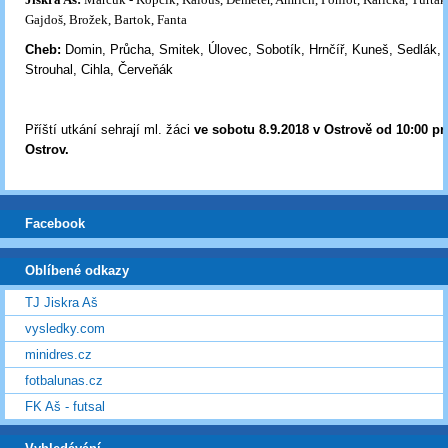
Gajdoš, Brožek, Bartok, Fanta
Cheb:
Domin, Průcha, Smitek, Úlovec, Sobotík, Hrnčíř, Kuneš, Sedlák,
Strouhal, Cihla, Červeňák
Příští utkání sehrají ml. žáci
ve sobotu 8.9.2018 v Ostrově od 10:00 pr
Ostrov.
Facebook
Oblíbené odkazy
TJ Jiskra Aš
vysledky.com
minidres.cz
fotbalunas.cz
FK Aš - futsal