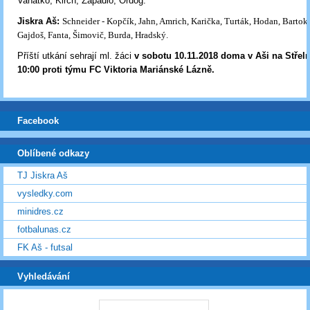
Vaňátko, Kirch, Zapadlo, Ördög.
Jiskra Aš:
Schneider - Kopčík, Jahn, Amrich, Karička, Turták, Hodan, Bartok
Gajdoš, Fanta, Šimovič, Burda, Hradský.
Příští utkání sehrají ml. žáci
v sobotu
10.11.2018 doma v Aši na Střeln
10:00 proti týmu FC Viktoria Mariánské Lázně.
Facebook
Oblíbené odkazy
TJ Jiskra Aš
vysledky.com
minidres.cz
fotbalunas.cz
FK Aš - futsal
Vyhledávání