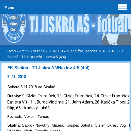
Menu
Úvod
»
Archiv
»
sezona 2018/2019
»
Mladší žáci-sezona 2018/2019
»
FK
Skalná - TJ Jiskra Aš/Hazlov 4:5 (4:4)
FK Skalná - TJ Jiskra Aš/Hazlov 4:5 (4:4)
3. 11. 2018
Sobota 3.11.2018 ve Skalné
9. Cízler František, 13. Cízler František, 24. Cízler František 
Branky:
Batista Vít
-
11. Burda Vladimír, 21. Jahn Adam, 26. Karička Tibor, 2
Filip, 66. Hradský Lukáš
Rozhodčí:
Vokoun Tomáš
Skalná:
Šabík - Novotný, Mizera, Kassler, Batista, Cízler, Okres, Vogl,