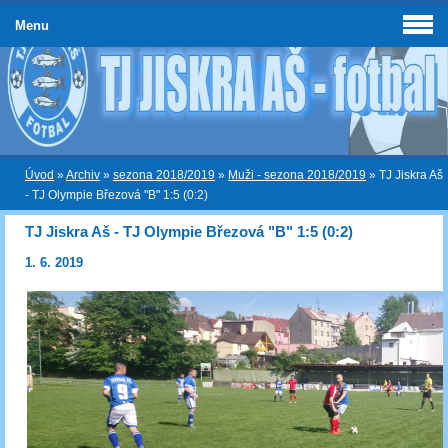
Menu
Úvod
»
Archiv
»
sezona 2018/2019
»
Muži - sezona 2018/2019
»
TJ Jiskra Aš
- TJ Olympie Březová "B" 1:5 (0:2)
TJ Jiskra Aš - TJ Olympie Březová "B" 1:5 (0:2)
1. 6. 2019