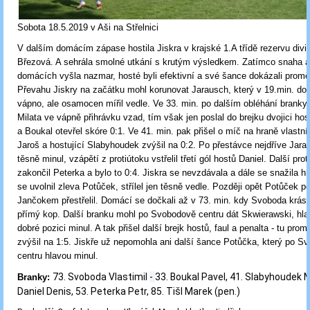
Sobota 18.5.2019 v Aši na Střelnici
V dalším domácím zápase hostila Jiskra v
krajské 1.A třídě rezervu div
Březová. A sehrála smolné utkání s krutým výsledkem. Zatímco snaha a
domácích vyšla nazmar, hosté byli efektivní a své šance dokázali promě
Převahu Jiskry na začátku mohl korunovat Jarausch, který v 19.min. dos
vápno, ale osamocen mířil vedle. Ve 33. min. po dalším obléhání branky 
Milata ve vápně přihrávku vzad, tím však jen poslal do brejku dvojici hos
a Boukal otevřel skóre 0:1. Ve 41. min. pak přišel o míč na hraně vlastn
Jaroš a hostující Slabyhoudek zvýšil na 0:2. Po přestávce nejdříve Jara
těsně minul, vzápětí z protiútoku vstřelil třetí gól hostů Daniel. Další pro
zakončil Peterka a bylo to 0:4. Jiskra se nevzdávala a dále se snažila hr
se uvolnil zleva Potůček, střílel jen těsně vedle. Později opět Potůček p
Jančokem přestřelil. Domácí se dočkali až v 73. min. kdy Svoboda krás
přímý kop. Další branku mohl po Svobodově centru dát Skwierawski, hl
dobré pozici minul. A tak přišel další brejk hostů, faul a penalta - tu promě
zvýšil na 1:5. Jiskře už nepomohla ani další šance Potůčka, který po S
centru hlavou minul.
73. Svoboda Vlastimil
-
33. Boukal Pavel, 41. Slabyhoudek M
Branky:
Daniel Denis, 53. Peterka Petr, 85. Tišl Marek (pen.)