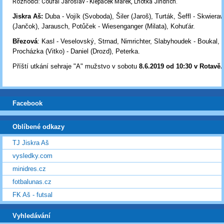
Rozhodčí:
Coufal Jaroslav - Klepáček Marek, Lhotka Jindřich.
Jiskra Aš:
Duba - Vojík (Svoboda)
, Šiler (Jaroš)
, Turták, Šeffl - Skwiera
(Jančok), Jarausch, Potůček - Wiesenganger (Milata), Kohuťár.
Březová
: Kasl - Veselovský, Strnad, Nimrichter, Slabyhoudek - Boukal, D
Procházka (Vitko) - Daniel (Drozd), Peterka.
Příští utkání sehraje "A" mužstvo v sobotu
8.6.2019 od 10:30
v Rotavě.
Facebook
Oblíbené odkazy
TJ Jiskra Aš
vysledky.com
minidres.cz
fotbalunas.cz
FK Aš - futsal
Vyhledávání