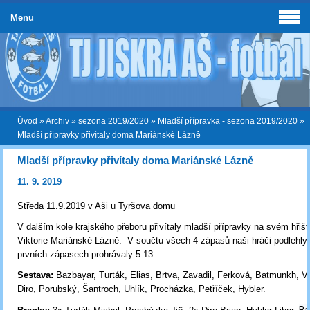
Menu
Úvod
»
Archiv
»
sezona 2019/2020
»
Mladší přípravka - sezona 2019/2020
»
Mladší přípravky přivítaly doma Mariánské Lázně
Mladší přípravky přivítaly doma Mariánské Lázně
11. 9. 2019
Středa 11.9.2019 v Aši u Tyršova domu
V dalším kole krajského přeboru přivítaly mladší přípravky na svém hřiš
Viktorie Mariánské Lázně. V součtu všech 4 zápasů naši hráči podlehly
prvních zápasech prohrávaly 5:13.
Sestava:
Bazbayar, Turták, Elias, Brtva, Zavadil, Ferková, Batmunkh, V
Diro, Porubský, Šantroch, Uhlík, Procházka, Petříček, Hybler
.