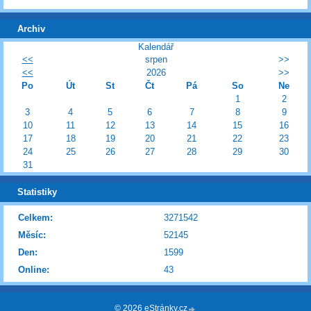
Archiv
Kalendář
<<
srpen
>>
<<
2026
>>
Po
Út
St
Čt
Pá
So
Ne
1
2
3
4
5
6
7
8
9
10
11
12
13
14
15
16
17
18
19
20
21
22
23
24
25
26
27
28
29
30
31
Statistiky
Celkem:
3271542
Měsíc:
52145
Den:
1599
Online:
43
© 2026 eStránky.cz