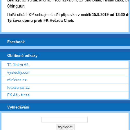
B
Branky:
3x Turták Michal, Procházka Jiří, 2x Diro Brian, Hybler Libor,
Chinguun
Další utkání KP sehraje mladší přípravka v neděli
15.9.2019 od 13:30
do
Tyršova domu proti FK Hvězda Cheb.
Facebook
Oblíbené odkazy
TJ Jiskra Aš
vysledky.com
minidres.cz
fotbalunas.cz
FK Aš - futsal
Vyhledávání