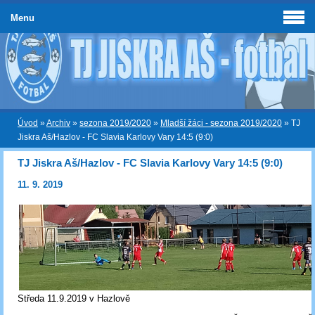
Menu
Úvod
»
Archiv
»
sezona 2019/2020
»
Mladší žáci - sezona 2019/2020
»
TJ
Jiskra Aš/Hazlov - FC Slavia Karlovy Vary 14:5 (9:0)
TJ Jiskra Aš/Hazlov - FC Slavia Karlovy Vary 14:5 (9:0)
11. 9. 2019
Středa 11.9.2019 v Hazlově