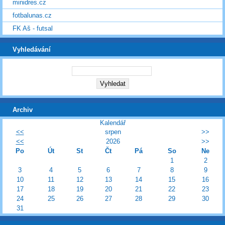
minidres.cz
fotbalunas.cz
FK Aš - futsal
Vyhledávání
Archiv
Kalendář
<<
srpen
>>
<<
2026
>>
Po
Út
St
Čt
Pá
So
Ne
1
2
3
4
5
6
7
8
9
10
11
12
13
14
15
16
17
18
19
20
21
22
23
24
25
26
27
28
29
30
31