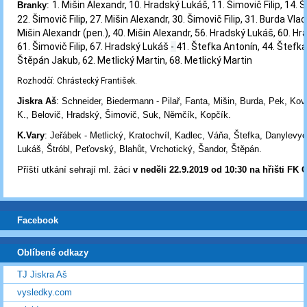
1. Mišin Alexandr, 10. Hradský Lukáš, 11. Šimovič Filip, 14. Ši
Branky
:
22. Šimovič Filip, 27. Mišin Alexandr, 30. Šimovič Filip, 31. Burda Vlad
Mišin Alexandr (pen.), 40. Mišin Alexandr, 56. Hradský Lukáš, 60. H
61. Šimovič Filip, 67. Hradský Lukáš
-
41. Štefka Antonín, 44. Štefka
Štěpán Jakub, 62. Metlický Martin, 68. Metlický Martin
Rozhodčí:
Chrástecký František.
Jiskra Aš
: Schneider, Biedermann - Pilař, Fanta, Mišin, Burda, Pek, Ko
K., Belovič, Hradský, Šimovič, Suk, Němčík, Kopčík.
K.Vary
: Jeřábek - Metlický, Kratochvíl, Kadlec, Váňa, Štefka, Danylevy
Lukáš, Štróbl, Peťovský, Blahůt, Vrchotický, Šandor, Štěpán.
Příští utkání sehrají ml. žáci
v neděli 22.9.2019
od 10:30 n
a hřišti FK 
Facebook
Oblíbené odkazy
TJ Jiskra Aš
vysledky.com