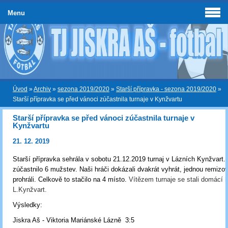
Menu
Úvod
»
Archiv
»
sezona 2019/2020
»
Starší přípravka - sezona 2019/2020
»
Starší přípravka se před vánoci zúčastnila turnaje v Kynžvartu
Starší přípravka se před vánoci zúčastnila turnaje v
Kynžvartu
21. 12. 2019
Starší přípravka sehrála v sobotu 21.12.2019 turnaj v Lázních Kynžvart.
zúčastnilo 6 mužstev. Naši hráči dokázali dvakrát vyhrát, jednou remizov
prohráli. Celkově to stačilo na 4 místo.
Vítězem turnaje se stali domácí h
L.Kynžvart.
Výsledky:
Jiskra Aš - Viktoria Mariánské Lázně 3:5