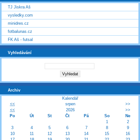
TJ Jiskra Aš
vysledky.com
minidres.cz
fotbalunas.cz
FK Aš - futsal
Vyhledávání
Archiv
Kalendář
<<
srpen
>>
<<
2026
>>
Po
Út
St
Čt
Pá
So
Ne
1
2
3
4
5
6
7
8
9
10
11
12
13
14
15
16
17
18
19
20
21
22
23