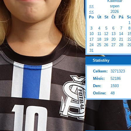
Kalendář
<<
srpen
<<
2026
Po
Út
St
Čt
Pá
S
1
3
4
5
6
7
8
10
11
12
13
14
1
17
18
19
20
21
2
24
25
26
27
28
2
31
Statistiky
Celkem:
3271323
Měsíc:
52186
Den:
1593
Online:
48