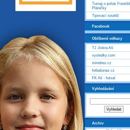
Turnaj o pohár Františ
Pláničky
Tipovací soutěž
Facebook
Oblíbené odkazy
TJ Jiskra Aš
vysledky.com
minidres.cz
fotbalunas.cz
FK Aš - futsal
Vyhledávání
Archiv