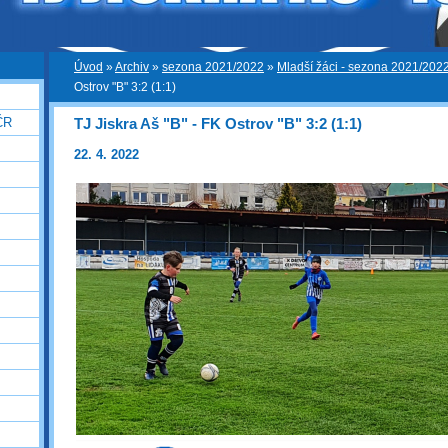
Úvod
»
Archiv
»
sezona 2021/2022
»
Mladší žáci - sezona 2021/202
Ostrov "B" 3:2 (1:1)
TJ Jiskra Aš "B" - FK Ostrov "B" 3:2 (1:1)
ČR
22. 4. 2022