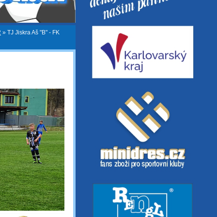
2
»
TJ Jiskra Aš "B" - FK