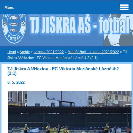
Menu
Úvod
»
Archiv
»
sezona 2021/2022
»
Mladší žáci - sezona 2021/2022
»
TJ
Jiskra Aš/Hazlov - FC Viktoria Mariánské Lázně 4:2 (2:1)
TJ Jiskra Aš/Hazlov - FC Viktoria Mariánské Lázně 4:2
(2:1)
8. 5. 2022