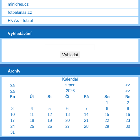
minidres.cz
fotbalunas.cz
FK Aš - futsal
Vyhledávání
Archiv
Kalendář
<<
srpen
>>
<<
2026
>>
Po
Út
St
Čt
Pá
So
Ne
1
2
3
4
5
6
7
8
9
10
11
12
13
14
15
16
17
18
19
20
21
22
23
24
25
26
27
28
29
30
31