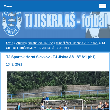
Menu
Úvod
»
Archiv
»
sezona 2021/2022
»
Mladší žáci - sezona 2021/2022
»
TJ
Spartak Horní Slavkov - TJ Jiskra Aš "B" 8:1 (6:1)
TJ Spartak Horní Slavkov - TJ Jiskra Aš "B" 8:1 (6:1)
13. 9. 2021