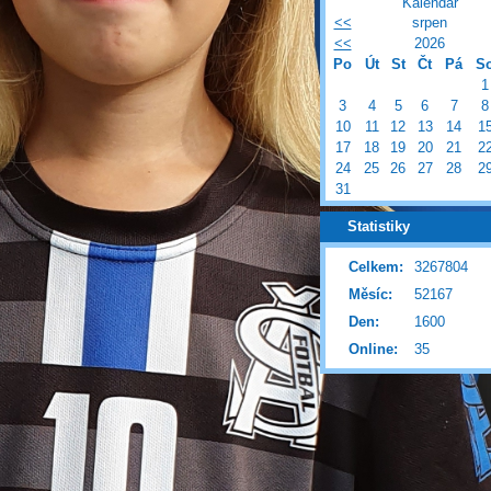
Kalendář
<<
srpen
<<
2026
Po
Út
St
Čt
Pá
S
1
3
4
5
6
7
8
10
11
12
13
14
1
17
18
19
20
21
2
24
25
26
27
28
2
31
Statistiky
Celkem:
3267804
Měsíc:
52167
Den:
1600
Online:
35