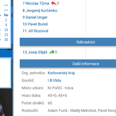
>>
>>
o
Ne
2
9
5
16
2
23
9
30