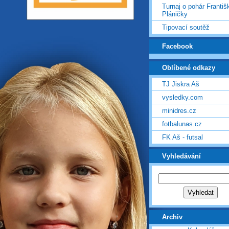
Turnaj o pohár Františ
Pláničky
Tipovací soutěž
Facebook
Oblíbené odkazy
TJ Jiskra Aš
vysledky.com
minidres.cz
fotbalunas.cz
FK Aš - futsal
Vyhledávání
Archiv