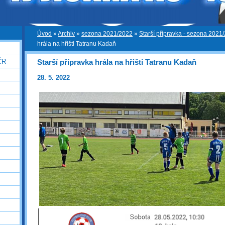
Úvod
»
Archiv
»
sezona 2021/2022
»
Starší přípravka - sezona 2021
hrála na hřišti Tatranu Kadaň
Starší přípravka hrála na hřišti Tatranu Kadaň
ČR
28. 5. 2022