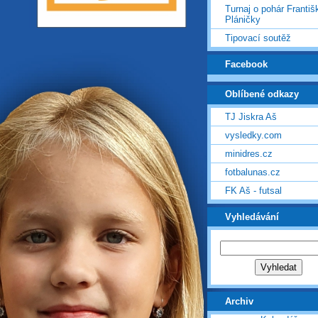
Turnaj o pohár Františ
Pláničky
Tipovací soutěž
Facebook
Oblíbené odkazy
TJ Jiskra Aš
vysledky.com
minidres.cz
fotbalunas.cz
FK Aš - futsal
Vyhledávání
Archiv