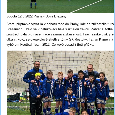
Sobota 12.3.2022 Praha - Dolní Břežany
Starší přípravka vyrazila v sobotu ráno do Prahy, kde se zúčastnila turna
Břežanech. Hrálo se v nafukovací hale s umělou trávou. Zahrát si fotbal
prostředí byla pro naše hráče zajímavá zkušenost. Hráči ašské Jiskry se
utkání, když se dvoukolově střetli s týmy SK Roztoky, Tatran Kamenný 
výběrem Football Team 2012. Celkově obsadili třetí příčku.