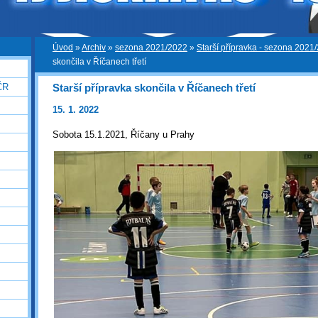
Úvod
»
Archiv
»
sezona 2021/2022
»
Starší přípravka - sezona 2021
skončila v Říčanech třetí
Starší přípravka skončila v Říčanech třetí
ČR
15. 1. 2022
Sobota 15.1.2021, Říčany u Prahy