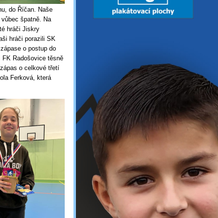
hu, do Říčan. Naše
si vůbec špatně. Na
é hráči Jiskry
ši hráči porazili SK
V zápase o postup do
li FK Radošovice těsně
zápas o celkové třetí
kola Ferková, která