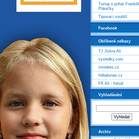
Turnaj o pohár Františ
Pláničky
Tipovací soutěž
Facebook
Oblíbené odkazy
TJ Jiskra Aš
vysledky.com
minidres.cz
fotbalunas.cz
FK Aš - futsal
Vyhledávání
Archiv