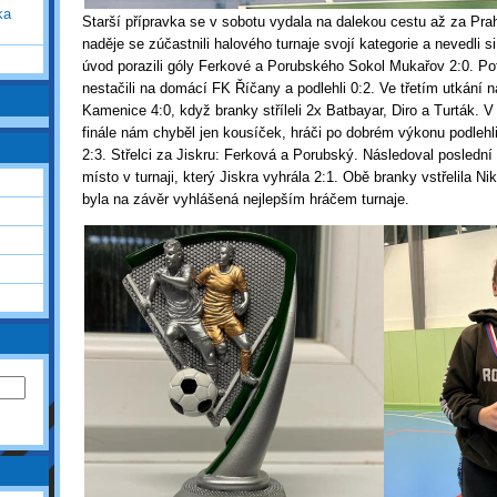
ka
Starší přípravka se v sobotu vydala na dalekou cestu až za Pra
naděje se zúčastnili halového turnaje svojí kategorie a nevedli 
úvod porazili góly Ferkové a Porubského Sokol Mukařov 2:0. Pot
nestačili na domácí FK Říčany a podlehli 0:2. Ve třetím utkání na
Kamenice 4:0, když branky stříleli 2x Batbayar, Diro a Turták. 
finále nám chyběl jen kousíček, hráči po dobrém výkonu podleh
2:3. Střelci za Jiskru: Ferková a Porubský. Následoval poslední 
místo v turnaji, který Jiskra vyhrála 2:1. Obě branky vstřelila Ni
byla na závěr vyhlášená nejlepším hráčem turnaje.