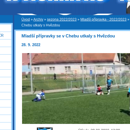
Úvod
»
Archiv
»
sezona 2022/2023
»
Mladší přípravka - 2022/2023
Chebu utkaly s Hvězdou
Mladší přípravky se v Chebu utkaly s Hvězdou
ČR
28. 9. 2022