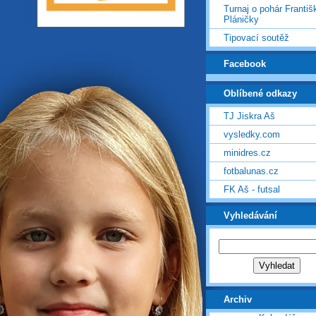
Turnaj o pohár Františ
Pláničky
Tipovací soutěž
Facebook
Oblíbené odkazy
TJ Jiskra Aš
vysledky.com
minidres.cz
fotbalunas.cz
FK Aš - futsal
Vyhledávání
Archiv