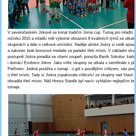
V severočeském Jirkově se konal tradiční Joma cup. Turnaj pro mladší 
ročníku 2015 a mladší měl výborné obsazení.8 kvalitních týmů se utkal
skupinách a dále o celkové umístění. Naděje ašské Jiskry si vedli oprav
a nakonec brali bronzové medaile za parádní třetí místo. V základní skup
postupně Jiskra poradila se všemi soupeři, porazila Baník Sokolov, karlo
i domácí Ervěnice Jirkov. Jako vítěz skupiny se utkala v semifinále s p
Petřínem. Jediná porážka v turnaji - o gól s pozdějším vítězem, nás posl
o třetí místo. Tady si Jiskra zopakovala vítězství ze skupiny nad Slavií 
obsadila třetí místo. Náš Honza Staněk byl navíc vyhlášen nejlepším b
turnaje.