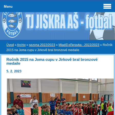
Menu
Úvod
»
Archiv
»
sezona 2022/2023
»
Mladší přípravka - 2022/2023
»
Ročník
2015 na Joma cupu v Jirkově bral bronzové medaile
Ročník 2015 na Joma cupu v Jirkově bral bronzové
medaile
5. 2. 2023