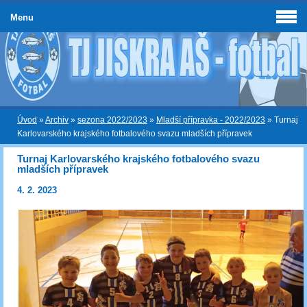
Menu
Úvod
»
Archiv
»
sezona 2022/2023
»
Mladší přípravka - 2022/2023
»
Turnaj
Karlovarského krajského fotbalového svazu mladších přípravek
Turnaj Karlovarského krajského fotbalového svazu
mladších přípravek
4. 2. 2023