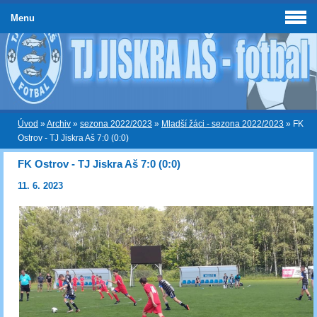
Menu
Úvod
»
Archiv
»
sezona 2022/2023
»
Mladší žáci - sezona 2022/2023
»
FK
Ostrov - TJ Jiskra Aš 7:0 (0:0)
FK Ostrov - TJ Jiskra Aš 7:0 (0:0)
11. 6. 2023