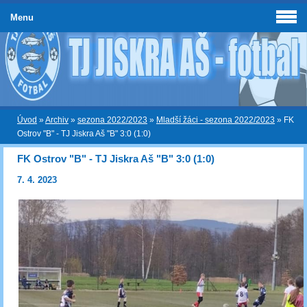
Menu
Úvod
»
Archiv
»
sezona 2022/2023
»
Mladší žáci - sezona 2022/2023
»
FK
Ostrov "B" - TJ Jiskra Aš "B" 3:0 (1:0)
FK Ostrov "B" - TJ Jiskra Aš "B" 3:0 (1:0)
7. 4. 2023