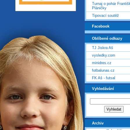
Turnaj o pohár Františ
Pláničky
Tipovací soutěž
Facebook
Oblíbené odkazy
TJ Jiskra Aš
vysledky.com
minidres.cz
fotbalunas.cz
FK Aš - futsal
Vyhledávání
Archiv