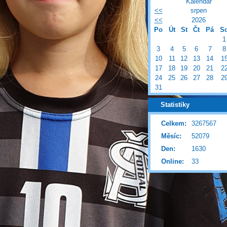
Kalendář
<<
srpen
<<
2026
Po
Út
St
Čt
Pá
S
1
3
4
5
6
7
8
10
11
12
13
14
1
17
18
19
20
21
2
24
25
26
27
28
2
31
Statistiky
Celkem:
3267567
Měsíc:
52079
Den:
1630
Online:
33