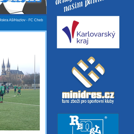
Jiskra Aš/Hazlov - FC Cheb