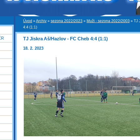
Úvod
»
Archiv
»
sezona 2022/2023
»
Muži - sezona 2022/2003
»
TJ 
4:4 (1:1)
TJ Jiskra Aš/Hazlov - FC Cheb 4:4 (1:1)
ČR
18. 2. 2023