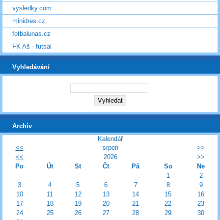
vysledky.com
minidres.cz
fotbalunas.cz
FK Aš - futsal
Vyhledávání
Archiv
Kalendář
<<
srpen
>>
<<
2026
>>
Po
Út
St
Čt
Pá
So
Ne
1
2
3
4
5
6
7
8
9
10
11
12
13
14
15
16
17
18
19
20
21
22
23
24
25
26
27
28
29
30