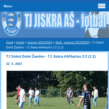
Menu
Úvod
»
Archiv
»
sezona 2022/2023
»
Muži - sezona 2022/2003
»
TJ Sokol
Dolní Žandov - TJ Jiskra Aš/Hazlov 2:2 (1:1)
TJ Sokol Dolní Žandov - TJ Jiskra Aš/Hazlov 2:2 (1:1)
22. 4. 2023