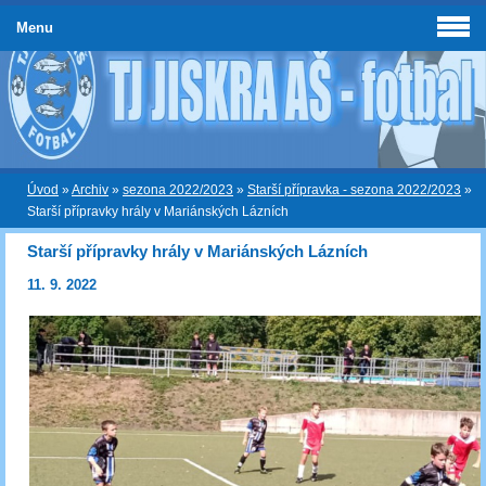
Menu
Úvod
»
Archiv
»
sezona 2022/2023
»
Starší přípravka - sezona 2022/2023
»
Starší přípravky hrály v Mariánských Lázních
Starší přípravky hrály v Mariánských Lázních
11. 9. 2022