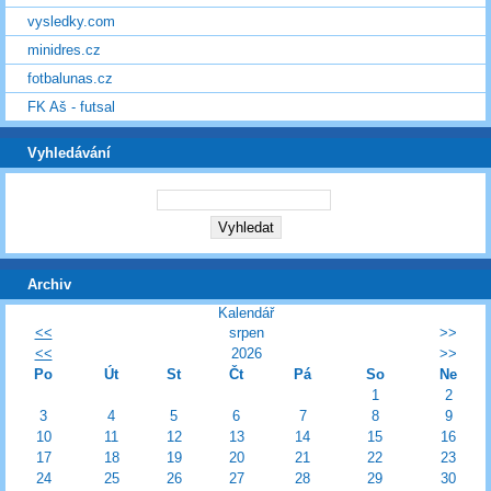
vysledky.com
minidres.cz
fotbalunas.cz
FK Aš - futsal
Vyhledávání
Archiv
Kalendář
<<
srpen
>>
<<
2026
>>
Po
Út
St
Čt
Pá
So
Ne
1
2
3
4
5
6
7
8
9
10
11
12
13
14
15
16
17
18
19
20
21
22
23
24
25
26
27
28
29
30