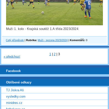
Muži 1. kolo - Krajská soutěž 1.A třída 2023/2024
Celý příspěvek
|
Rubrika:
Muži - sezona 2023/2024
|
Komentářů:
0
1
|
2
|
3
« předchozí
Facebook
Oblíbené odkazy
TJ Jiskra Aš
vysledky.com
minidres.cz