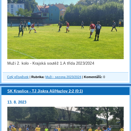
Muži 2. kolo - Krajská soutěž 1.A třída 2023/2024
Celý příspěvek
|
Rubrika:
Muži - sezona 2023/2024
|
Komentářů:
0
SK Kraslice - TJ Jiskra Aš/Hazlov 2:2 (0:1)
13. 8. 2023