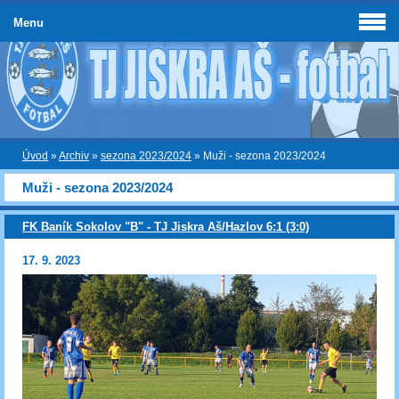
Menu
Úvod
»
Archiv
»
sezona 2023/2024
»
Muži - sezona 2023/2024
Muži - sezona 2023/2024
FK Baník Sokolov "B" - TJ Jiskra Aš/Hazlov 6:1 (3:0)
17. 9. 2023