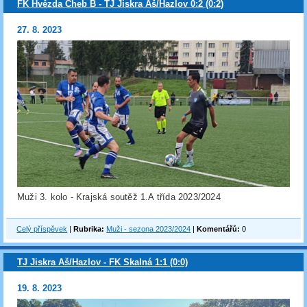
FK Hvězda Cheb B - TJ Jiskra Aš/Hazlov 0:2 (0:2)
27. 8. 2023
Muži 3. kolo - Krajská soutěž 1.A třída 2023/2024
Celý příspěvek
|
Rubrika:
Muži - sezona 2023/2024
|
Komentářů:
0
TJ Jiskra Aš/Hazlov - FK Skalná 1:1 (0:0)
19. 8. 2023