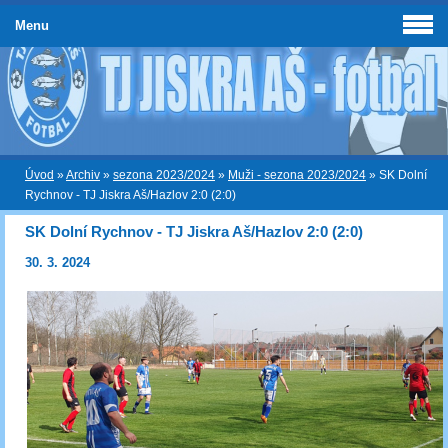
Menu
Úvod
»
Archiv
»
sezona 2023/2024
»
Muži - sezona 2023/2024
»
SK Dolní
Rychnov - TJ Jiskra Aš/Hazlov 2:0 (2:0)
SK Dolní Rychnov - TJ Jiskra Aš/Hazlov 2:0 (2:0)
30. 3. 2024